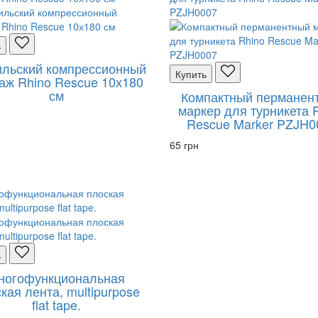
ь
ильский компрессионный
Купить
аж Rhino Rescue 10х180
см
Компактный перманен
маркер для турникета 
Rescue Marker PZJH0
65 грн
ь
ногофункциональная
кая лента, multipurpose
flat tape.