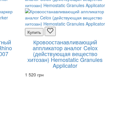
Купить
тный
Кровоостанавливающий
Rhino
аппликатор аналог Celox
007
(действующая вещество
хитозан) Hemostatic Granules
Applicator
1 520 грн