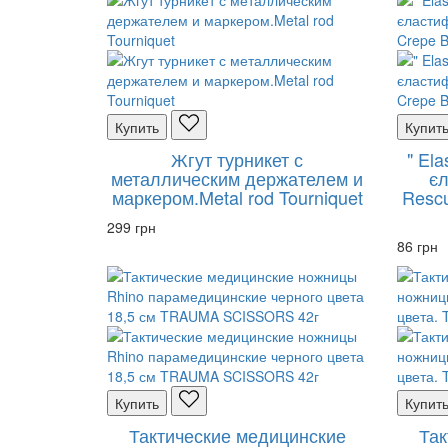
Купить
Купит
Жгут турникет с
" El
металлическим держателем и
єл
маркером.Metal rod Tourniquet
Rescu
299 грн
86 грн
Купить
Купит
Тактические медицинские
Так