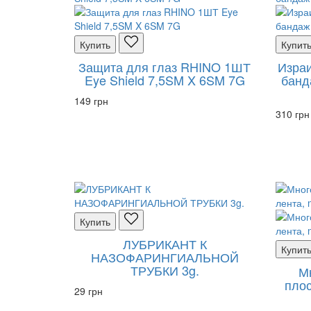
Купить
Купит
Защита для глаз RHINO 1ШТ
Изра
Eye Shield 7,5SM X 6SM 7G
банд
149 грн
310 грн
Купить
ЛУБРИКАНТ К
Купит
НАЗОФАРИНГИАЛЬНОЙ
ТРУБКИ 3g.
М
плос
29 грн