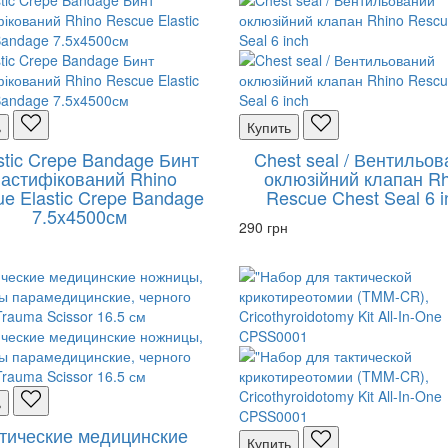
ь
Купить
astic Crepe Bandage Бинт
Chest seal / Вентильо
астифікований Rhino
оклюзійний клапан Rh
e Elastic Crepe Bandage
Rescue Chest Seal 6 i
7.5x4500см
290 грн
ь
тические медицинские
Купить