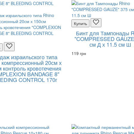
Купить
Бинт для Тампонады R
"COMPRESSED GAUZE"
см Д х 11.5 см Ш
ь
119 грн
даж израильского типа
 компрессионный 20см х
 контроль кровотечения
MPLEXION BANDAGE 8"
EDING CONTROL 170г