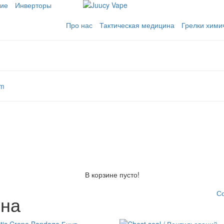
кие
Инверторы
Про нас
Тактическая медицина
Грелки хими
om
В корзине пусто!
С
ина