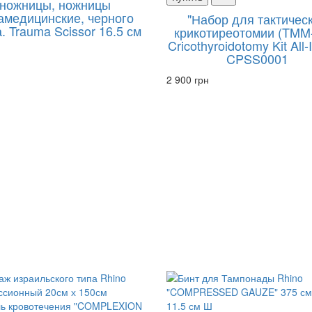
ножницы, ножницы
амедицинские, черного
"Набор для тактичес
. Trauma Scissor 16.5 см
крикотиреотомии (TMM
Cricothyroidotomy Kit All
CPSS0001
2 900 грн