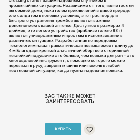
Dressing станет вашим надежным спутником в
чрезвычайных ситуациях. Независимо от того, являетесь ли
вы семьей дома, искателем приключений в дикой природе
или солдатом в полевых условиях, этот раствор для
быстрого устранения тромбов является важным
дополнением к вашей аптечке. Доступное в размерах 4
дюймов, это легкое устройство (приблизительно 63 г)
является универсальным и простым в использовании в
различных ситуациях. Разработанная по передовым
технологиям наша травматическая повязка имеет длину до
4 м.Благодаря крепкой эластичной обертке и стерильной
неклейкой подушечке это больше, чем повязка для ран – это
многоцелевой инструмент, с помощью которого можно
перевязать руку, закрепить шины или помочь в любой
неотложной ситуации, когда нужна надежная повязка.
ВАС ТАКЖЕ МОЖЕТ
ЗАИНТЕРЕСОВАТЬ
КУПИТЬ