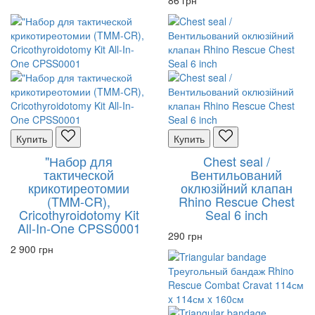
86 грн
Купить
Купить
"Набор для
Chest seal /
тактической
Вентильований
крикотиреотомии
оклюзійний клапан
(TMM-CR),
Rhino Rescue Chest
Cricothyroidotomy Kit
Seal 6 inch
All-In-One CPSS0001
290 грн
2 900 грн