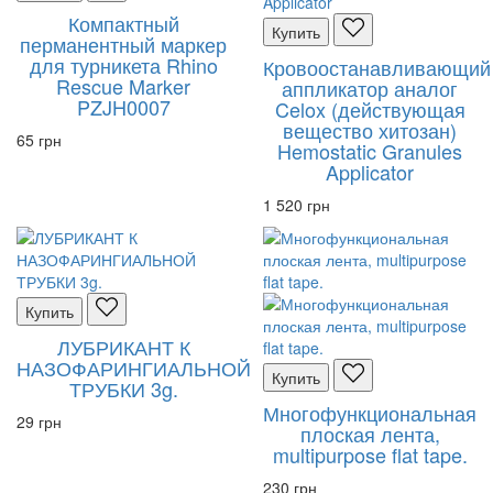
Компактный
Купить
перманентный маркер
для турникета Rhino
Кровоостанавливающий
Rescue Marker
аппликатор аналог
PZJH0007
Celox (действующая
вещество хитозан)
65 грн
Hemostatic Granules
Applicator
1 520 грн
Купить
ЛУБРИКАНТ К
НАЗОФАРИНГИАЛЬНОЙ
Купить
ТРУБКИ 3g.
Многофункциональная
29 грн
плоская лента,
multipurpose flat tape.
230 грн