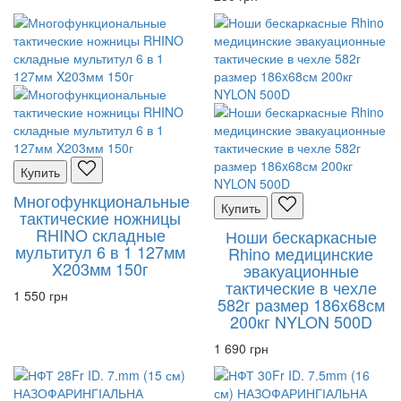
Купить
Многофункциональные
Купить
тактические ножницы
RHINO складные
Ноши бескаркасные
мультитул 6 в 1 127мм
Rhino медицинские
X203мм 150г
эвакуационные
тактические в чехле
1 550 грн
582г размер 186x68см
200кг NYLON 500D
1 690 грн