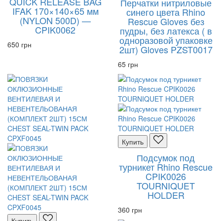
QUICK RELEASE BAG
Перчатки нитриловые
IFAK 170×140×65 мм
синего цвета Rhino
(NYLON 500D) —
Rescue Gloves без
CPIK0062
пудры, без латекса ( в
одноразовой упаковке
650 грн
2шт) Gloves PZST0017
65 грн
Купить
Подсумок под
турникет Rhino Rescue
CPIK0026
TOURNIQUET
HOLDER
360 грн
Купить