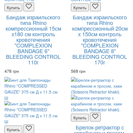
Купить
Купить
Бандаж израильского
Бандаж израильского
типа Rhino
типа Rhino
компрессионный 15см
компрессионный 20см
х180 см контроль
х 150см контроль
кровотечения
кровотечения
"COMPLEXION
"COMPLEXION
BANDAGE 6"
BANDAGE 8"
BLEEDING CONTROL
BLEEDING CONTROL
110г
170г
478 грн
568 грн
Купить
Брелок-ретрактор с
Купить
карабином и тросом,