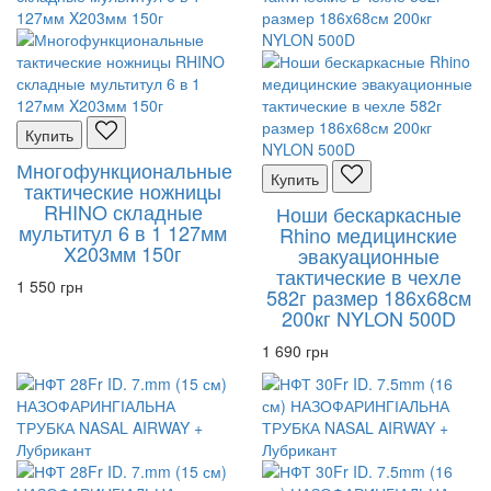
Купить
Многофункциональные
Купить
тактические ножницы
RHINO складные
Ноши бескаркасные
мультитул 6 в 1 127мм
Rhino медицинские
X203мм 150г
эвакуационные
тактические в чехле
1 550 грн
582г размер 186x68см
200кг NYLON 500D
1 690 грн