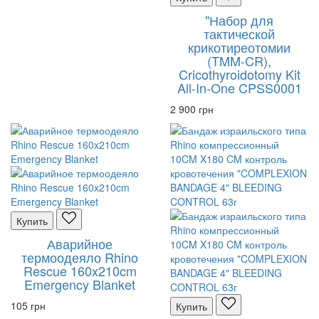
"Набор для
тактической
крикотиреотомии
(TMM-CR),
Cricothyroidotomy Kit
All-In-One CPSS0001
2 900 грн
Купить
Аварийное
термоодеяло Rhino
Rescue 160x210cm
Emergency Blanket
105 грн
Купить