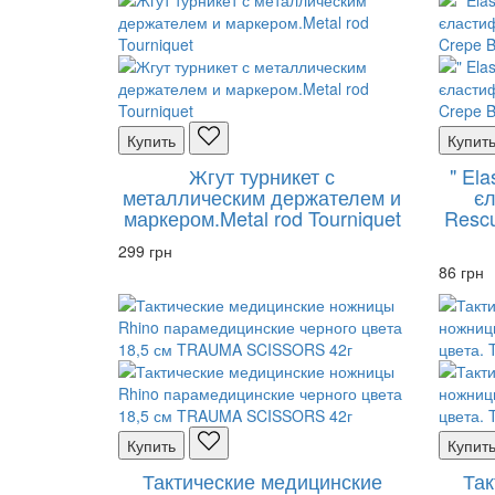
Купить
Купит
Жгут турникет с
" El
металлическим держателем и
єл
маркером.Metal rod Tourniquet
Rescu
299 грн
86 грн
Купить
Купит
Тактические медицинские
Так