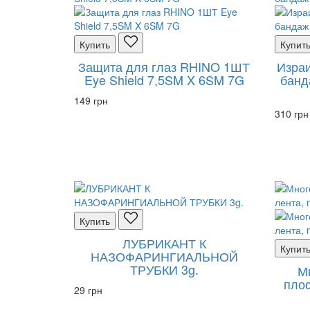
Купить
Купит
Защита для глаз RHINO 1ШТ
Изра
Eye Shield 7,5SM X 6SM 7G
банд
149 грн
310 грн
Купить
ЛУБРИКАНТ К
Купит
НАЗОФАРИНГИАЛЬНОЙ
ТРУБКИ 3g.
М
плос
29 грн