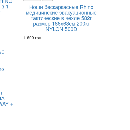
RHINO
 в 1
Ноши бескаркасные Rhino
г
медицинские эвакуационные
тактические в чехле 582г
размер 186x68см 200кг
NYLON 500D
1 690 грн
m
НА
WAY +