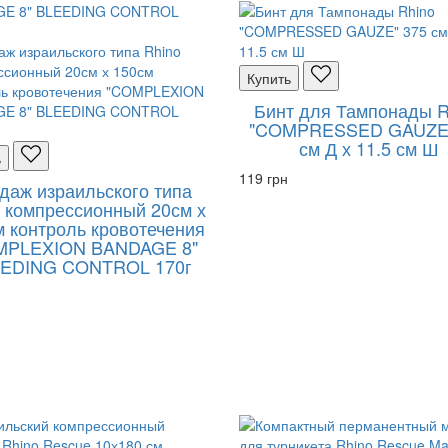
Купить
Бинт для Тампонады R
"COMPRESSED GAUZE"
см Д х 11.5 см Ш
ь
119 грн
даж израильского типа
 компрессионный 20см х
 контроль кровотечения
MPLEXION BANDAGE 8"
EDING CONTROL 170г