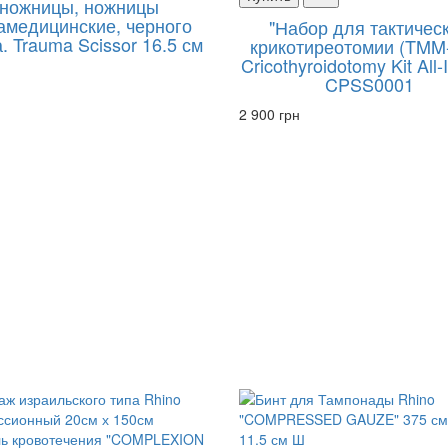
ножницы, ножницы
амедицинские, черного
"Набор для тактичес
. Trauma Scissor 16.5 см
крикотиреотомии (TMM
Cricothyroidotomy Kit All
CPSS0001
2 900 грн