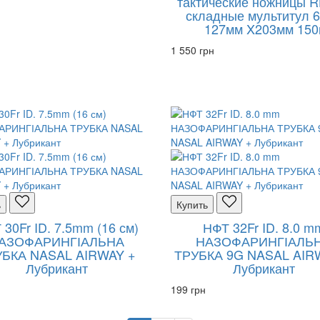
тактические ножницы 
складные мультитул 6
127мм X203мм 150
1 550 грн
ь
Купить
30Fr ID. 7.5mm (16 см)
НФТ 32Fr ID. 8.0 m
АЗОФАРИНГІАЛЬНА
НАЗОФАРИНГІАЛЬ
УБКА NASAL AIRWAY +
ТРУБКА 9G NASAL AIR
Лубрикант
Лубрикант
199 грн