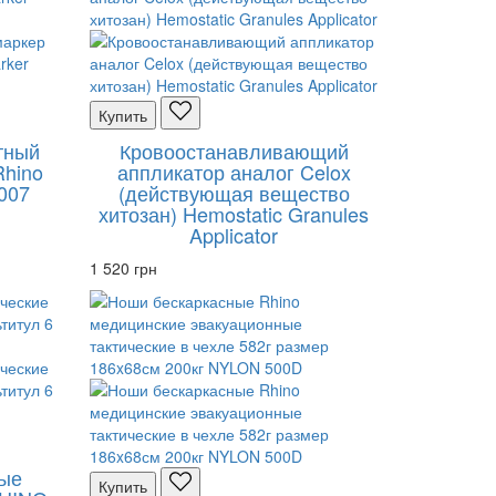
Купить
тный
Кровоостанавливающий
Rhino
аппликатор аналог Celox
007
(действующая вещество
хитозан) Hemostatic Granules
Applicator
1 520 грн
ые
Купить