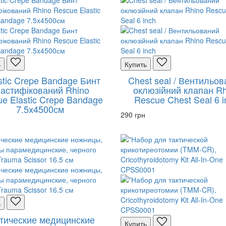
ь
Купить
astic Crepe Bandage Бинт
Chest seal / Вентильо
астифікований Rhino
оклюзійний клапан Rh
e Elastic Crepe Bandage
Rescue Chest Seal 6 i
7.5x4500см
290 грн
ь
тические медицинские
Купить