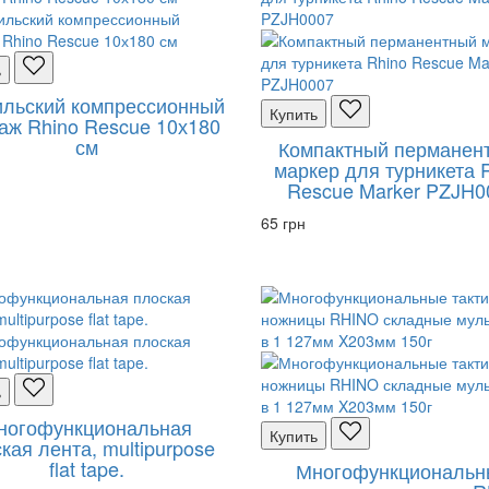
ь
ильский компрессионный
Купить
аж Rhino Rescue 10х180
см
Компактный перманен
маркер для турникета 
Rescue Marker PZJH0
65 грн
ь
ногофункциональная
Купить
кая лента, multipurpose
flat tape.
Многофункциональн